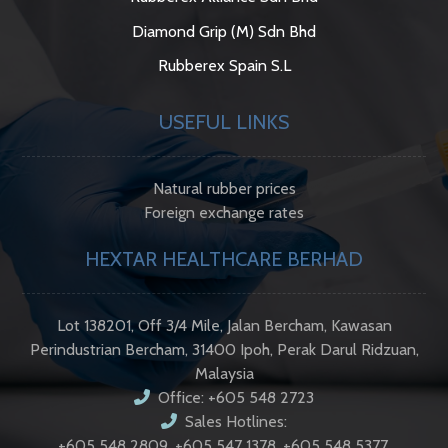
Diamond Grip (M) Sdn Bhd
Rubberex Spain S.L
USEFUL LINKS
Natural rubber prices
Foreign exchange rates
HEXTAR HEALTHCARE BERHAD
Lot 138201, Off 3/4 Mile, Jalan Bercham, Kawasan
Perindustrian Bercham, 31400 Ipoh, Perak Darul Ridzuan,
Malaysia
Office: +605 548 2723
Sales Hotlines:
+605 548 2809, +605 547 1378, +605 548 5377,