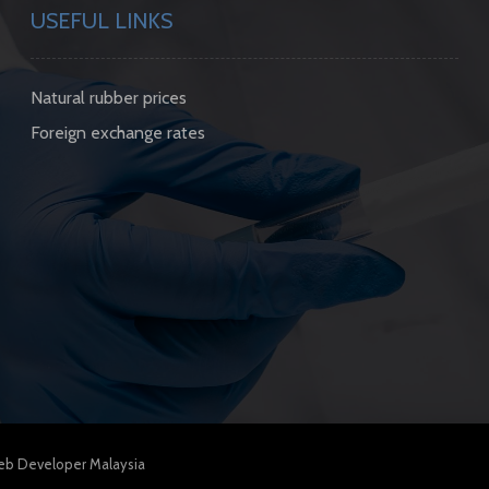
USEFUL LINKS
Natural rubber prices
Foreign exchange rates
b Developer Malaysia