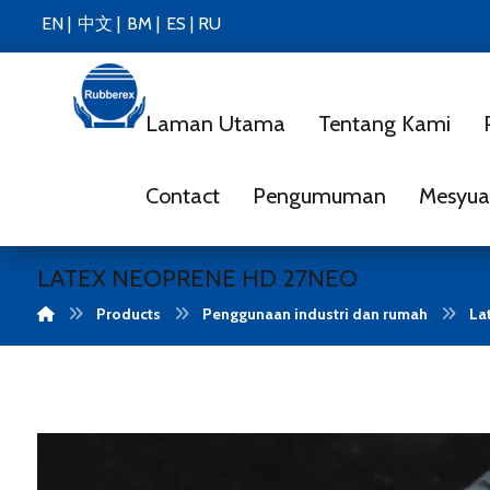
EN |
中文 |
BM |
ES
|
RU
Laman Utama
Tentang Kami
Contact
Pengumuman
Mesyua
LATEX NEOPRENE HD 27NEO
Products
Penggunaan industri dan rumah
La