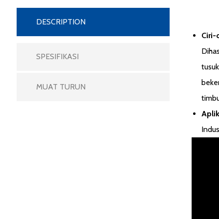
DESCRIPTION
Ciri-
Diha
SPESIFIKASI
tusuk
beke
MUAT TURUN
timb
Aplik
Indus